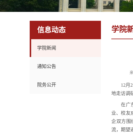
学院
信息动态
学院新闻
通知公告
院务公开
12
地走访调
在广
业、校友
企双方围
流，期望