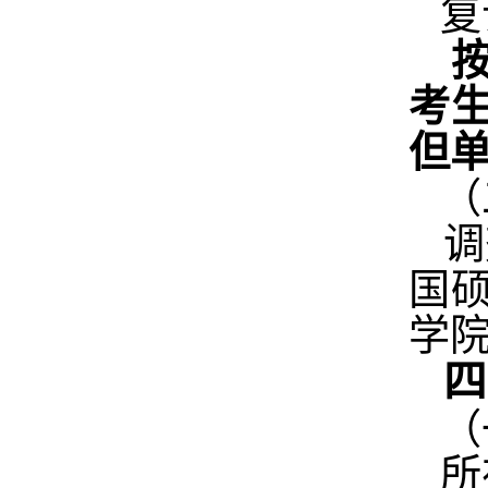
复
考
但
（
调
国
学
四
（
所