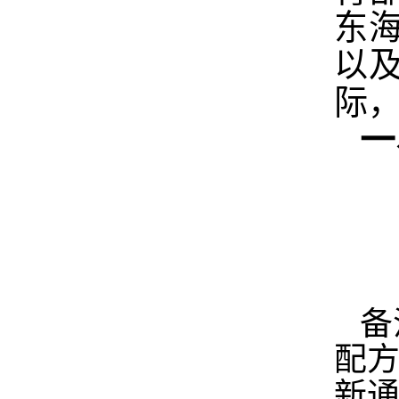
东
以
际
一
备
配
新