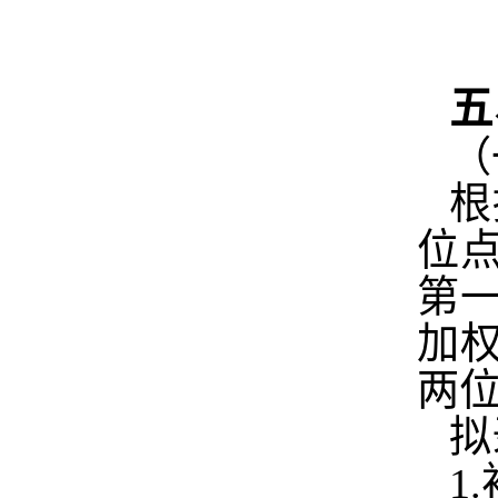
五
（
根
位
第
加
两
拟
1.