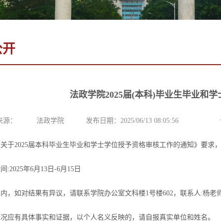
公开
法政学院2025届(本科)毕业生毕业和
来源：
法政学院
发布日期：2025/06/13 08:05:56
《关于
2025届本科毕业生毕业和学士学位授予资格审核工作的通知》要求，
时间
:2025年6月1
3
日
-6月1
5
日
期内，如对结果有异议，请联系学院办公室
文科楼
1号楼602，
联系人
:
杨
老
情况应有具体事实和证据，以个人名义反映的，请自报真实单位和姓名。