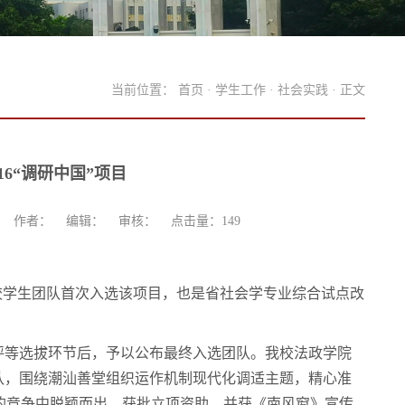
当前位置：
首页
·
学生工作
·
社会实践
· 正文
6“调研中国”项目
作者： 编辑： 审核： 点击量：
149
是我校学生团队首次入选该项目，也是省社会学专业综合试点改
评、复评等选拔环节后，予以公布最终入选团队。我校法政学院
团队，围绕潮汕善堂组织运作机制现代化调适主题，精心准
余人的竞争中脱颖而出，获批立项资助，并获《南风窗》宣传