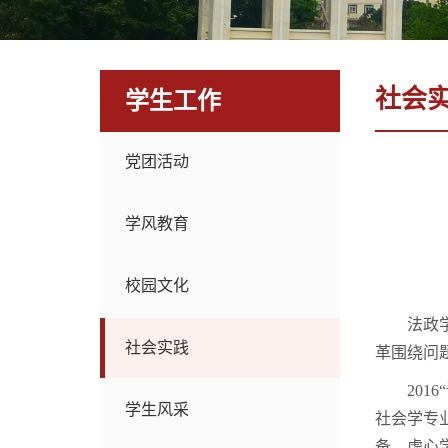
社会
学生工作
党团活动
学风教育
校园文化
法政
社会实践
革围绕问
20
学生风采
社会学专
备，虚心