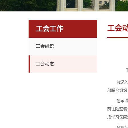
工会
工会工作
工会组织
工会动态
为深
部联合组织
在
军
前往
陆空装
场学习氛围
参观