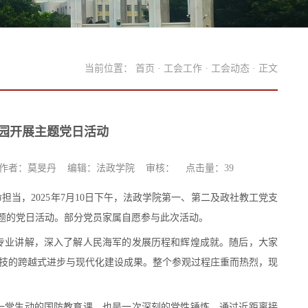
当前位置：
首页
·
工会工作
·
工会动态
· 正文
园开展主题党日活动
作者：莫旻丹 编辑：法政学院 审核： 点击量：
39
命担当，
202
5
年
7
月
10
日下午，法政学院第一
、
第二
及政社教工党支
主题的党日活动。部分党员家属自愿参与此次活动。
专业讲解，深入了解人民海军的发展历程和辉煌成就。随后，
大家
技的跨越式进步与现代化建设成果。整个参观过程庄重而热烈，现
一堂生动的国防教育课，也是一次深刻的党性锤炼。通过近距离接