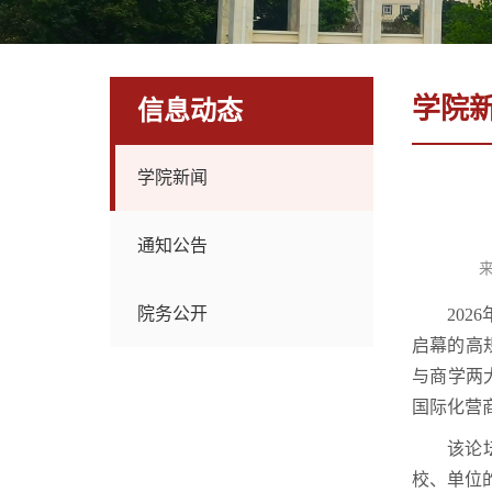
学院
信息动态
学院新闻
通知公告
院务公开
202
启幕的高
与商学两
国际化营
该论
校、单位