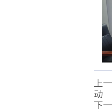
上
动
下