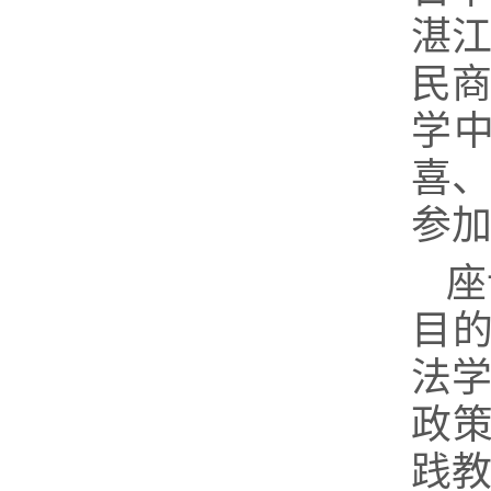
湛
民
学
喜
参
座
目
法学
政
践