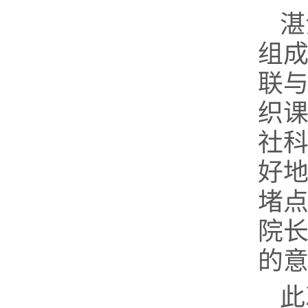
湛
组成
联
织
社
好
堵
院
的
此